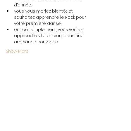
d’année,
vous vous mariez bientôt et 
souhaitez apprendre le Rock pour 
votre première danse,
ou tout simplement, vous voulez 
apprendre vite et bien, dans une 
ambiance conviviale.
Show More
Share this event
L'École Rock 4 You
Restez connectés
Inscription newsletter
Write to us: