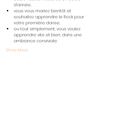
d’année,
vous vous mariez bientôt et 
souhaitez apprendre le Rock pour 
votre première danse,
ou tout simplement, vous voulez 
apprendre vite et bien, dans une 
ambiance conviviale.
Show More
Share this event
L'École Rock 4 You
Restez connectés
Inscription newsletter
Write to us: