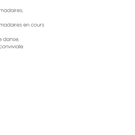
madaires,
omadaires en cours 
e danse,
onviviale.