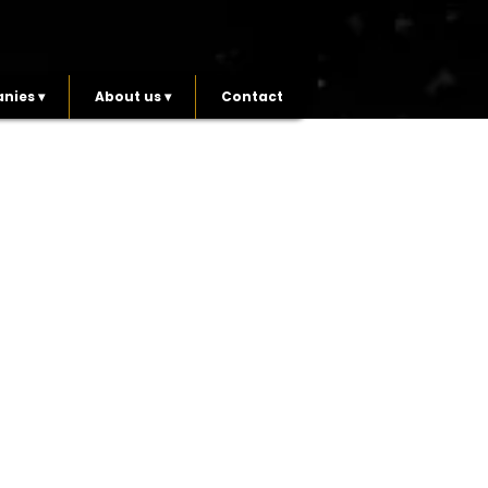
nies ▾
About us ▾
Contact