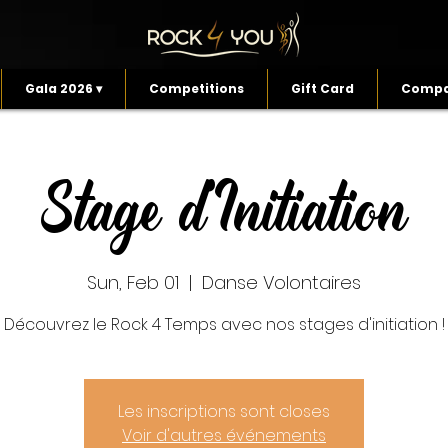
Gala 2026 ▾
Competitions
Gift Card
Compa
Stage d'Initiation
Sun, Feb 01
  |  
Danse Volontaires
Découvrez le Rock 4 Temps avec nos stages d'initiation !
Les inscriptions sont closes
Voir d'autres événements