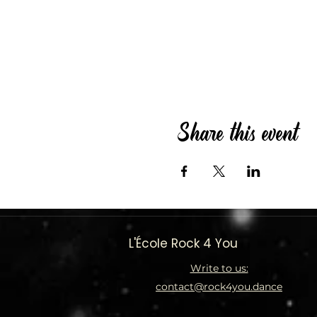
Share this event
L'École Rock 4 You
Write to us:
contact@rock4you.dance