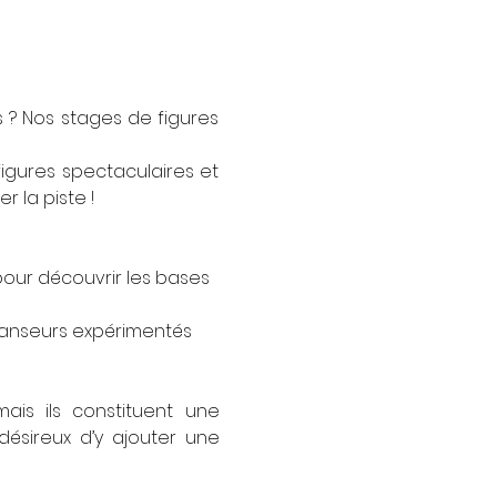
 ? Nos stages de figures 
gures spectaculaires et 
 la piste !
 pour découvrir les bases 
danseurs expérimentés 
is ils constituent une 
ésireux d’y ajouter une 