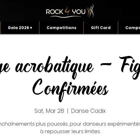
Gala 2026 ▾
Competitions
Gift Card
Compa
ge acrobatique - Fig
Confirmées
Sat, Mar 28
  |  
Danse Cadix
nchaînements plus poussés, pour danseurs expérimentés
à repousser leurs limites.