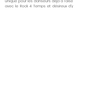
unique pour les danseurs déjà à l’aise 
avec le Rock 4 Temps et désireux d’y 
ajouter une dimension acrobatique, 
fun et spectaculaire.
Show More
Share this event
L'École Rock 4 You
Restez connectés
Inscription newsletter
Write to us:
contact@rock4you.dance
Réseaux sociaux