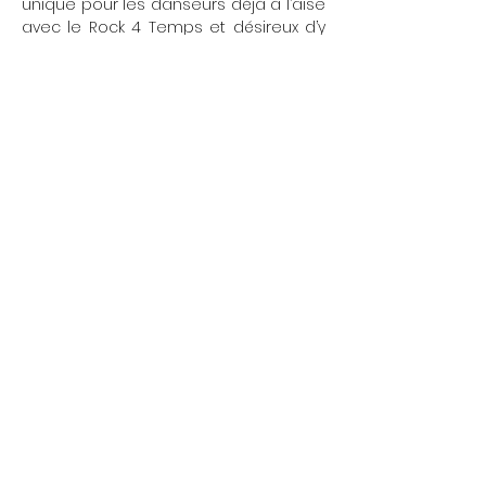
unique pour les danseurs déjà à l’aise 
avec le Rock 4 Temps et désireux d’y 
ajouter une dimension acrobatique, 
fun et spectaculaire.
Show More
Share this event
L'École Rock 4 You
Restez connectés
Inscription newsletter
Write to us:
contact@rock4you.dance
Réseaux sociaux