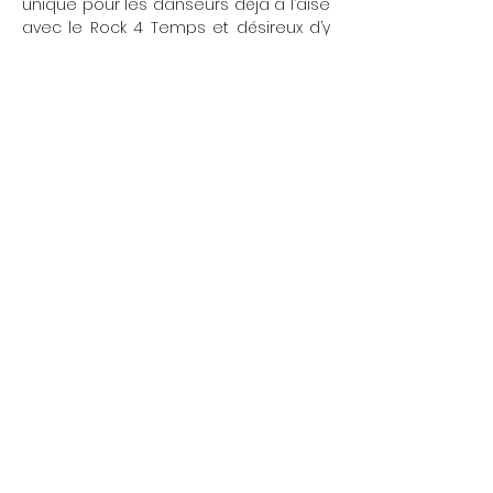
unique pour les danseurs déjà à l’aise 
avec le Rock 4 Temps et désireux d’y 
ajouter une dimension acrobatique, 
fun et spectaculaire.
Show More
Share this event
L'École Rock 4 You
Restez connectés
Inscription newsletter
Write to us:
contact@rock4you.dance
Réseaux sociaux