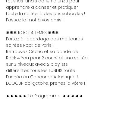
tous les lundis de 19h à 0h30 pour 
apprendre à danser et pratiquer 
toute la soirée, à des prix sabordés ! 
Passez le mot à vos amis !!!
❃❃❃ ROCK 4 TEMPS ❃❃❃
Partez à l'abordage des meilleures 
soirées Rock de Paris !
Retrouvez Cédric et sa bande de 
Rock 4 You pour 2 cours et une soirée 
sur 3 niveaux avec 2 playlists 
différentes tous les LUNDIS toute 
l'année au Concorde Atlantique !
ECOCUP obligatoire, prenez la vôtre !
►►►►► Le Programme ◄◄◄◄◄
Show More